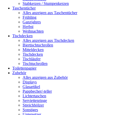
Stabkerzen / Stumpenkerzen
Taschentücher
Alles anzeigen aus Taschentücher
Frühling
Ganzjahres
Herbst
Weihnachten
Tischdecken
Alles anzeigen aus Tischdecken
Biertischtuchrollen
Mitteldecken
Tischdecken
Tischläufer
Tischtuchrollen
Toilettenpapier
Zubehör
Alles anzeigen aus Zubehör
Displays
Glasartikel
Pappbecher/-teller
Lichtertaschen
Serviettenringe
Streichhölzer
Sonstiges
Untersetzer