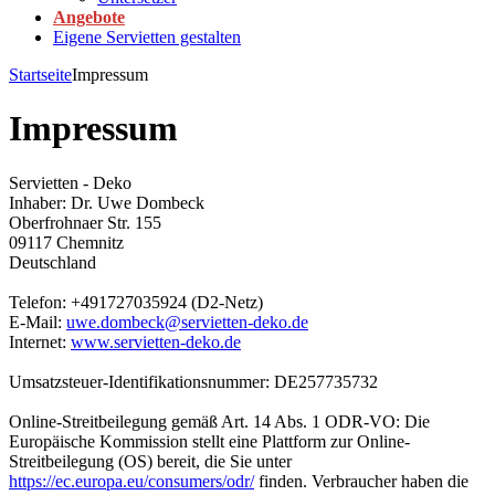
Angebote
Eigene Servietten gestalten
Startseite
Impressum
Impressum
Servietten - Deko
Inhaber: Dr. Uwe Dombeck
Oberfrohnaer Str. 155
09117 Chemnitz
Deutschland
Telefon: +491727035924 (D2-Netz)
E-Mail:
uwe.dombeck@servietten-deko.de
Internet:
www.servietten-deko.de
Umsatzsteuer-Identifikationsnummer: DE257735732
Online-Streitbeilegung gemäß Art. 14 Abs. 1 ODR-VO: Die
Europäische Kommission stellt eine Plattform zur Online-
Streitbeilegung (OS) bereit, die Sie unter
https://ec.europa.eu/consumers/odr/
finden. Verbraucher haben die