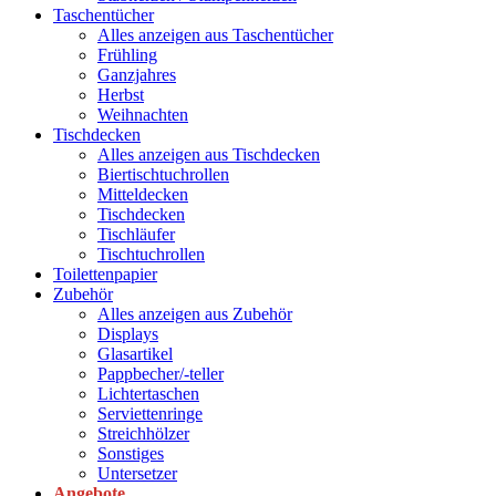
Taschentücher
Alles anzeigen aus Taschentücher
Frühling
Ganzjahres
Herbst
Weihnachten
Tischdecken
Alles anzeigen aus Tischdecken
Biertischtuchrollen
Mitteldecken
Tischdecken
Tischläufer
Tischtuchrollen
Toilettenpapier
Zubehör
Alles anzeigen aus Zubehör
Displays
Glasartikel
Pappbecher/-teller
Lichtertaschen
Serviettenringe
Streichhölzer
Sonstiges
Untersetzer
Angebote