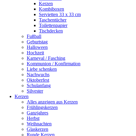
Kerzen
Kombiboxen
Servietten 33 x 33 cm
Taschentücher
Toilettenpapier
Tischdecken
Fußball
Geburtstag
Halloween
Hochzeit
Karneval / Fasching
Kommunion / Konfirmation
Liebe schenken
Nachwuchs
Oktoberfest
Schulanfang
Silvester
Kerzen
Alles anzeigen aus Kerzen
Frühlingskerzen
Ganzjahres
Herbst
Weihnachten
Glaskerzen
Runde Kerzen