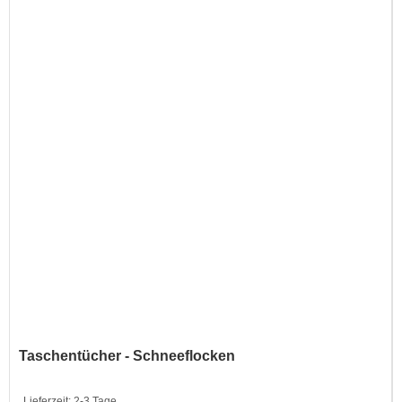
Taschentücher - Schneeflocken
Lieferzeit:
2-3 Tage