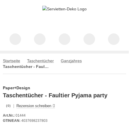
Startseite
Taschentücher
Ganzjahres
Taschentücher - Faultier Pyjama party
Paper+Design
Taschentücher - Faultier Pyjama party
|
Rezension schreiben
(0)
Art.Nr.:
01444
GTIN/EAN:
4037698237803