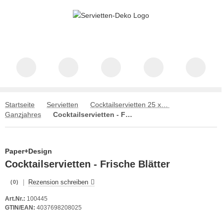
Startseite
Servietten
Cocktailservietten 25 x 25 cm
Ganzjahres
Cocktailservietten - Frische Blätter
Paper+Design
Cocktailservietten - Frische Blätter
|
Rezension schreiben
(0)
Art.Nr.:
100445
GTIN/EAN:
4037698208025