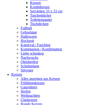
Kerzen
Kombiboxen
Servietten 33 x 33 cm
Taschentücher
Toilettenpapier
Tischdecken
Fußball
Geburtstag
Halloween
Hochzeit
Karneval / Fasching
Kommunion / Konfirmation
Liebe schenken
Nachwuchs
Oktoberfest
Schulanfang
Silvester
Kerzen
Alles anzeigen aus Kerzen
Frühlingskerzen
Ganzjahres
Herbst
Weihnachten
Glaskerzen
Runde Kerzen