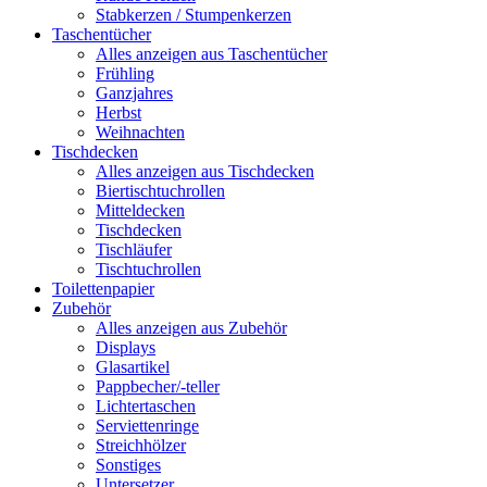
Stabkerzen / Stumpenkerzen
Taschentücher
Alles anzeigen aus Taschentücher
Frühling
Ganzjahres
Herbst
Weihnachten
Tischdecken
Alles anzeigen aus Tischdecken
Biertischtuchrollen
Mitteldecken
Tischdecken
Tischläufer
Tischtuchrollen
Toilettenpapier
Zubehör
Alles anzeigen aus Zubehör
Displays
Glasartikel
Pappbecher/-teller
Lichtertaschen
Serviettenringe
Streichhölzer
Sonstiges
Untersetzer