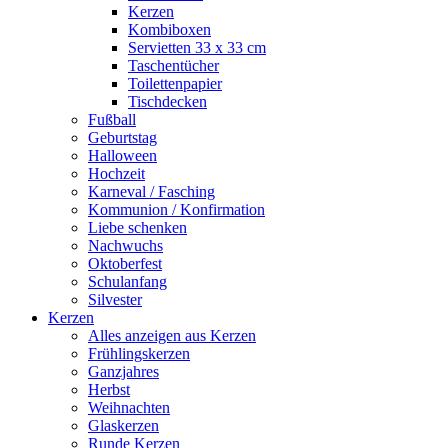
Kerzen
Kombiboxen
Servietten 33 x 33 cm
Taschentücher
Toilettenpapier
Tischdecken
Fußball
Geburtstag
Halloween
Hochzeit
Karneval / Fasching
Kommunion / Konfirmation
Liebe schenken
Nachwuchs
Oktoberfest
Schulanfang
Silvester
Kerzen
Alles anzeigen aus Kerzen
Frühlingskerzen
Ganzjahres
Herbst
Weihnachten
Glaskerzen
Runde Kerzen