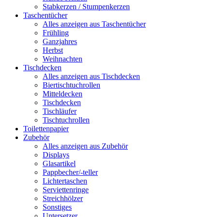
Stabkerzen / Stumpenkerzen
Taschentücher
Alles anzeigen aus Taschentücher
Frühling
Ganzjahres
Herbst
Weihnachten
Tischdecken
Alles anzeigen aus Tischdecken
Biertischtuchrollen
Mitteldecken
Tischdecken
Tischläufer
Tischtuchrollen
Toilettenpapier
Zubehör
Alles anzeigen aus Zubehör
Displays
Glasartikel
Pappbecher/-teller
Lichtertaschen
Serviettenringe
Streichhölzer
Sonstiges
Untersetzer