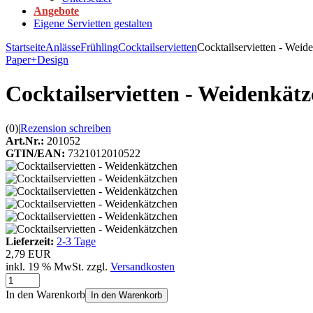
Angebote
Eigene Servietten gestalten
Startseite
Anlässe
Frühling
Cocktailservietten
Cocktailservietten - Weid
Paper+Design
Cocktailservietten - Weidenkät
(0)
|
Rezension schreiben
Art.Nr.:
201052
GTIN/EAN:
7321012010522
Lieferzeit:
2-3 Tage
2,79 EUR
inkl. 19 % MwSt. zzgl.
Versandkosten
In den Warenkorb
In den Warenkorb