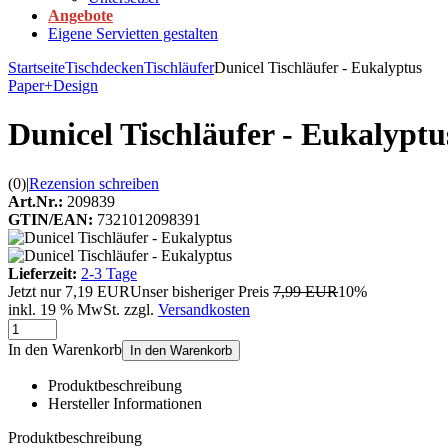
Angebote
Eigene Servietten gestalten
Startseite
Tischdecken
Tischläufer
Dunicel Tischläufer - Eukalyptus
Paper+Design
Dunicel Tischläufer - Eukalyptu
(0)
|
Rezension schreiben
Art.Nr.:
209839
GTIN/EAN:
7321012098391
Lieferzeit:
2-3 Tage
Jetzt nur
7,19 EUR
Unser bisheriger Preis
7,99 EUR
10%
inkl. 19 % MwSt. zzgl.
Versandkosten
In den Warenkorb
In den Warenkorb
Produktbeschreibung
Hersteller Informationen
Produktbeschreibung