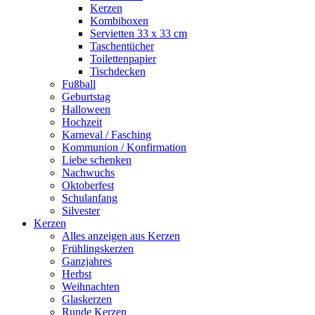
Kerzen
Kombiboxen
Servietten 33 x 33 cm
Taschentücher
Toilettenpapier
Tischdecken
Fußball
Geburtstag
Halloween
Hochzeit
Karneval / Fasching
Kommunion / Konfirmation
Liebe schenken
Nachwuchs
Oktoberfest
Schulanfang
Silvester
Kerzen
Alles anzeigen aus Kerzen
Frühlingskerzen
Ganzjahres
Herbst
Weihnachten
Glaskerzen
Runde Kerzen