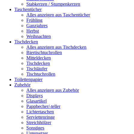
Stabkerzen / Stumpenkerzen
Taschentücher
Alles anzeigen aus Taschentücher
Frühling
Ganzjahres
Herbst
Weihnachten
Tischdecken
Alles anzeigen aus Tischdecken
Biertischtuchrollen
Mitteldecken
Tischdecken
Tischläufer
Tischtuchrollen
Toilettenpapier
Zubehör
Alles anzeigen aus Zubehör
Displays
Glasartikel
Pappbecher/-teller
Lichtertaschen
Serviettenringe
Streichhölzer
Sonstiges
Untersetzer