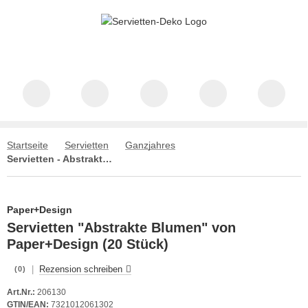
Startseite
Servietten
Ganzjahres
Servietten - Abstrakte Blumen
Paper+Design
Servietten "Abstrakte Blumen" von
Paper+Design (20 Stück)
|
Rezension schreiben
(0)
Art.Nr.:
206130
GTIN/EAN:
7321012061302