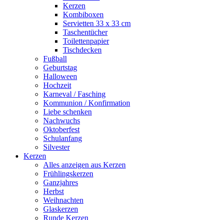
Kerzen
Kombiboxen
Servietten 33 x 33 cm
Taschentücher
Toilettenpapier
Tischdecken
Fußball
Geburtstag
Halloween
Hochzeit
Karneval / Fasching
Kommunion / Konfirmation
Liebe schenken
Nachwuchs
Oktoberfest
Schulanfang
Silvester
Kerzen
Alles anzeigen aus Kerzen
Frühlingskerzen
Ganzjahres
Herbst
Weihnachten
Glaskerzen
Runde Kerzen