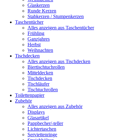
Glaskerzen
Runde Kerzen
Stabkerzen / Stumpenkerzen
Taschentücher
Alles anzeigen aus Taschentücher
Frühling
Ganzjahres
Herbst
Weihnachten
Tischdecken
Alles anzeigen aus Tischdecken
Biertischtuchrollen
Mitteldecken
Tischdecken
Tischläufer
Tischtuchrollen
Toilettenpapier
Zubehör
Alles anzeigen aus Zubehör
Displays
Glasartikel
Pappbecher/-teller
Lichtertaschen
Serviettenringe