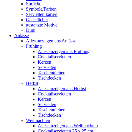
Sprüche
Symbole/Farben
Servietten kariert
Gästetücher
gestanzte Motive
Duni
Anlässe
Alles anzeigen aus Anlässe
Frühling
Alles anzeigen aus Frühling
Cocktailservietten
Kerzen
Servietten
Taschentücher
Tischdecken
Herbst
Alles anzeigen aus Herbst
Cocktailservietten
Kerzen
Servietten
Taschentücher
Tischdecken
Weihnachten
Alles anzeigen aus Weihnachten
Cocktailservietten 25 x 25 cm