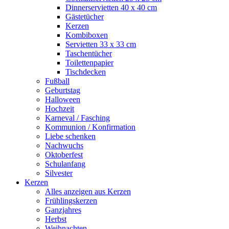
Dinnerservietten 40 x 40 cm
Gästetücher
Kerzen
Kombiboxen
Servietten 33 x 33 cm
Taschentücher
Toilettenpapier
Tischdecken
Fußball
Geburtstag
Halloween
Hochzeit
Karneval / Fasching
Kommunion / Konfirmation
Liebe schenken
Nachwuchs
Oktoberfest
Schulanfang
Silvester
Kerzen
Alles anzeigen aus Kerzen
Frühlingskerzen
Ganzjahres
Herbst
Weihnachten