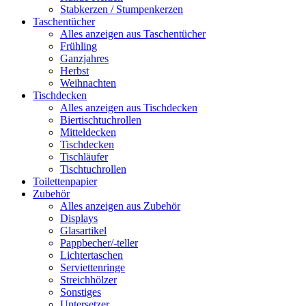
Stabkerzen / Stumpenkerzen
Taschentücher
Alles anzeigen aus Taschentücher
Frühling
Ganzjahres
Herbst
Weihnachten
Tischdecken
Alles anzeigen aus Tischdecken
Biertischtuchrollen
Mitteldecken
Tischdecken
Tischläufer
Tischtuchrollen
Toilettenpapier
Zubehör
Alles anzeigen aus Zubehör
Displays
Glasartikel
Pappbecher/-teller
Lichtertaschen
Serviettenringe
Streichhölzer
Sonstiges
Untersetzer