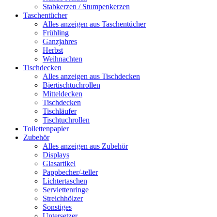
Stabkerzen / Stumpenkerzen
Taschentücher
Alles anzeigen aus Taschentücher
Frühling
Ganzjahres
Herbst
Weihnachten
Tischdecken
Alles anzeigen aus Tischdecken
Biertischtuchrollen
Mitteldecken
Tischdecken
Tischläufer
Tischtuchrollen
Toilettenpapier
Zubehör
Alles anzeigen aus Zubehör
Displays
Glasartikel
Pappbecher/-teller
Lichtertaschen
Serviettenringe
Streichhölzer
Sonstiges
Untersetzer