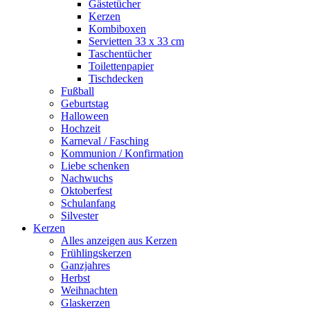
Gästetücher
Kerzen
Kombiboxen
Servietten 33 x 33 cm
Taschentücher
Toilettenpapier
Tischdecken
Fußball
Geburtstag
Halloween
Hochzeit
Karneval / Fasching
Kommunion / Konfirmation
Liebe schenken
Nachwuchs
Oktoberfest
Schulanfang
Silvester
Kerzen
Alles anzeigen aus Kerzen
Frühlingskerzen
Ganzjahres
Herbst
Weihnachten
Glaskerzen