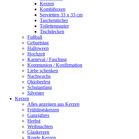
Kerzen
Kombiboxen
Servietten 33 x 33 cm
Taschentücher
Toilettenpapier
Tischdecken
Fußball
Geburtstag
Halloween
Hochzeit
Karneval / Fasching
Kommunion / Konfirmation
Liebe schenken
Nachwuchs
Oktoberfest
Schulanfang
Silvester
Kerzen
Alles anzeigen aus Kerzen
Frühlingskerzen
Ganzjahres
Herbst
Weihnachten
Glaskerzen
Runde Kerzen