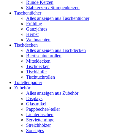
Runde Kerzen
Stabkerzen / Stumpenkerzen
Taschentücher
Alles anzeigen aus Taschentücher
Frühling
Ganzjahres
Herbst
Weihnachten
Tischdecken
Alles anzeigen aus Tischdecken
Biertischtuchrollen
Mitteldecken
Tischdecken
Tischläufer
Tischtuchrollen
Toilettenpapier
Zubehör
Alles anzeigen aus Zubehör
Displays
Glasartikel
Pappbecher/-teller
Lichtertaschen
Serviettenringe
Streichhölzer
Sonstiges