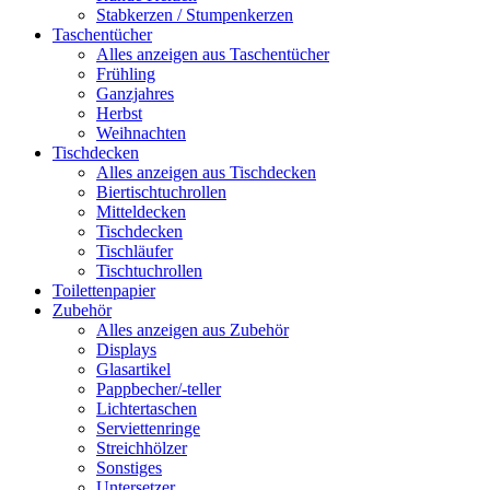
Stabkerzen / Stumpenkerzen
Taschentücher
Alles anzeigen aus Taschentücher
Frühling
Ganzjahres
Herbst
Weihnachten
Tischdecken
Alles anzeigen aus Tischdecken
Biertischtuchrollen
Mitteldecken
Tischdecken
Tischläufer
Tischtuchrollen
Toilettenpapier
Zubehör
Alles anzeigen aus Zubehör
Displays
Glasartikel
Pappbecher/-teller
Lichtertaschen
Serviettenringe
Streichhölzer
Sonstiges
Untersetzer