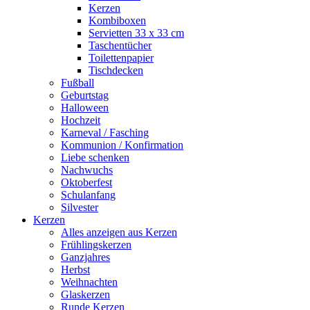
Kerzen
Kombiboxen
Servietten 33 x 33 cm
Taschentücher
Toilettenpapier
Tischdecken
Fußball
Geburtstag
Halloween
Hochzeit
Karneval / Fasching
Kommunion / Konfirmation
Liebe schenken
Nachwuchs
Oktoberfest
Schulanfang
Silvester
Kerzen
Alles anzeigen aus Kerzen
Frühlingskerzen
Ganzjahres
Herbst
Weihnachten
Glaskerzen
Runde Kerzen