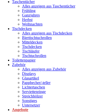
Taschentücher
Alles anzeigen aus Taschentücher
Frühling
Ganzjahres
Herbst
Weihnachten
Tischdecken
Alles anzeigen aus Tischdecken
Biertischtuchrollen
Mitteldecken
Tischdecken
Tischläufer
Tischtuchrollen
Toilettenpapier
Zubehör
Alles anzeigen aus Zubehör
Displays
Glasartikel
Pappbecher/-teller
Lichtertaschen
Serviettenringe
Streichhölzer
Sonstiges
Untersetzer
Angebote