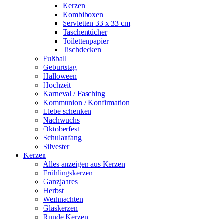
Kerzen
Kombiboxen
Servietten 33 x 33 cm
Taschentücher
Toilettenpapier
Tischdecken
Fußball
Geburtstag
Halloween
Hochzeit
Karneval / Fasching
Kommunion / Konfirmation
Liebe schenken
Nachwuchs
Oktoberfest
Schulanfang
Silvester
Kerzen
Alles anzeigen aus Kerzen
Frühlingskerzen
Ganzjahres
Herbst
Weihnachten
Glaskerzen
Runde Kerzen