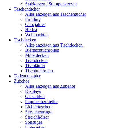
Stabkerzen / Stumpenkerzen
Taschentücher
Alles anzeigen aus Taschentücher
Frühling
Ganzjahres
Herbst
Weihnachten
Tischdecken
Alles anzeigen aus Tischdecken
Biertischtuchrollen
Mitteldecken
Tischdecken
Tischläufer
Tischtuchrollen
Toilettenpapier
Zubehör
Alles anzeigen aus Zubehör
Displays
Glasartikel
Pappbecher/-teller
Lichtertaschen
Serviettenringe
Streichhölzer
Sonstiges
Untersetzer