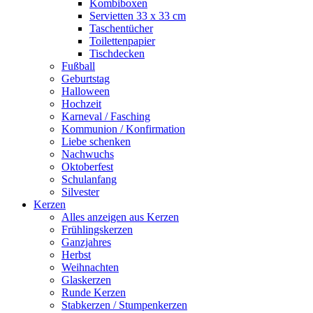
Kombiboxen
Servietten 33 x 33 cm
Taschentücher
Toilettenpapier
Tischdecken
Fußball
Geburtstag
Halloween
Hochzeit
Karneval / Fasching
Kommunion / Konfirmation
Liebe schenken
Nachwuchs
Oktoberfest
Schulanfang
Silvester
Kerzen
Alles anzeigen aus Kerzen
Frühlingskerzen
Ganzjahres
Herbst
Weihnachten
Glaskerzen
Runde Kerzen
Stabkerzen / Stumpenkerzen