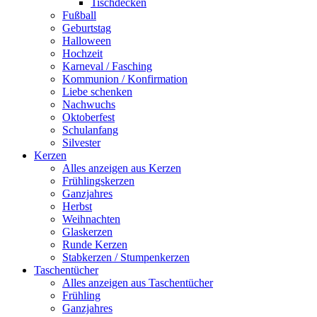
Tischdecken
Fußball
Geburtstag
Halloween
Hochzeit
Karneval / Fasching
Kommunion / Konfirmation
Liebe schenken
Nachwuchs
Oktoberfest
Schulanfang
Silvester
Kerzen
Alles anzeigen aus Kerzen
Frühlingskerzen
Ganzjahres
Herbst
Weihnachten
Glaskerzen
Runde Kerzen
Stabkerzen / Stumpenkerzen
Taschentücher
Alles anzeigen aus Taschentücher
Frühling
Ganzjahres