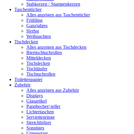
Stabkerzen / Stumpenkerzen
Taschentücher
Alles anzeigen aus Taschentücher
Frühling
Ganzjahres
Herbst
Weihnachten
Tischdecken
Alles anzeigen aus Tischdecken
Biertischtuchrollen
Mitteldecken
Tischdecken
Tischläufer
Tischtuchrollen
Toilettenpapier
Zubehör
Alles anzeigen aus Zubehör
Displays
Glasartikel
Pappbecher/-teller
Lichtertaschen
Serviettenringe
Streichhölzer
Sonstiges
Untersetzer