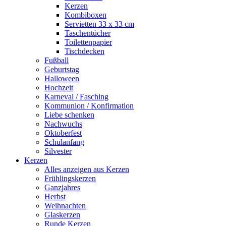
Kerzen
Kombiboxen
Servietten 33 x 33 cm
Taschentücher
Toilettenpapier
Tischdecken
Fußball
Geburtstag
Halloween
Hochzeit
Karneval / Fasching
Kommunion / Konfirmation
Liebe schenken
Nachwuchs
Oktoberfest
Schulanfang
Silvester
Kerzen
Alles anzeigen aus Kerzen
Frühlingskerzen
Ganzjahres
Herbst
Weihnachten
Glaskerzen
Runde Kerzen