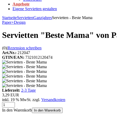
Angebote
Eigene Servietten gestalten
Startseite
Servietten
Ganzjahres
Servietten - Beste Mama
Paper+Design
Servietten "Beste Mama" von P
(0)
|
Rezension schreiben
Art.Nr.:
212047
GTIN/EAN:
7321012120474
Lieferzeit:
2-3 Tage
3,29 EUR
inkl. 19 % MwSt. zzgl.
Versandkosten
In den Warenkorb
In den Warenkorb