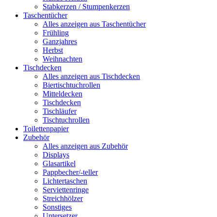
Stabkerzen / Stumpenkerzen
Taschentücher
Alles anzeigen aus Taschentücher
Frühling
Ganzjahres
Herbst
Weihnachten
Tischdecken
Alles anzeigen aus Tischdecken
Biertischtuchrollen
Mitteldecken
Tischdecken
Tischläufer
Tischtuchrollen
Toilettenpapier
Zubehör
Alles anzeigen aus Zubehör
Displays
Glasartikel
Pappbecher/-teller
Lichtertaschen
Serviettenringe
Streichhölzer
Sonstiges
Untersetzer