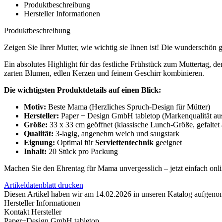
Produktbeschreibung
Hersteller Informationen
Produktbeschreibung
Zeigen Sie Ihrer Mutter, wie wichtig sie Ihnen ist! Die wunderschön g
Ein absolutes Highlight für das festliche Frühstück zum Muttertag, 
zarten Blumen, edlen Kerzen und feinem Geschirr kombinieren.
Die wichtigsten Produktdetails auf einen Blick:
Motiv:
Beste Mama (Herzliches Spruch-Design für Mütter)
Hersteller:
Paper + Design GmbH tabletop (Markenqualität au
Größe:
33 x 33 cm geöffnet (klassische Lunch-Größe, gefaltet 
Qualität:
3-lagig, angenehm weich und saugstark
Eignung:
Optimal für
Serviettentechnik
geeignet
Inhalt:
20 Stück pro Packung
Machen Sie den Ehrentag für Mama unvergesslich – jetzt einfach onl
Artikeldatenblatt drucken
Diesen Artikel haben wir am 14.02.2026 in unseren Katalog aufgen
Hersteller Informationen
Kontakt Hersteller
Paper+Design GmbH tabletop