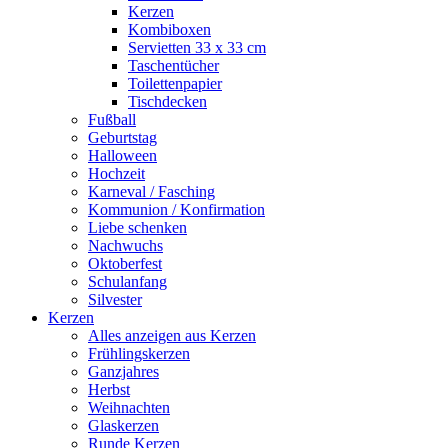
Kerzen
Kombiboxen
Servietten 33 x 33 cm
Taschentücher
Toilettenpapier
Tischdecken
Fußball
Geburtstag
Halloween
Hochzeit
Karneval / Fasching
Kommunion / Konfirmation
Liebe schenken
Nachwuchs
Oktoberfest
Schulanfang
Silvester
Kerzen
Alles anzeigen aus Kerzen
Frühlingskerzen
Ganzjahres
Herbst
Weihnachten
Glaskerzen
Runde Kerzen