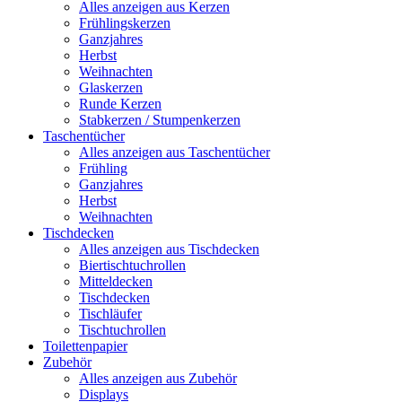
Alles anzeigen aus Kerzen
Frühlingskerzen
Ganzjahres
Herbst
Weihnachten
Glaskerzen
Runde Kerzen
Stabkerzen / Stumpenkerzen
Taschentücher
Alles anzeigen aus Taschentücher
Frühling
Ganzjahres
Herbst
Weihnachten
Tischdecken
Alles anzeigen aus Tischdecken
Biertischtuchrollen
Mitteldecken
Tischdecken
Tischläufer
Tischtuchrollen
Toilettenpapier
Zubehör
Alles anzeigen aus Zubehör
Displays