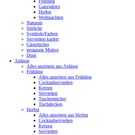
Frühling
Ganzjahres
Herbst
Weihnachten
Naturals
Sprüche
Symbole/Farben
Servietten kariert
Gästetücher
gestanzte Motive
Duni
Anlässe
Alles anzeigen aus Anlässe
Frühling
Alles anzeigen aus Frühling
Cocktailservietten
Kerzen
Servietten
Taschentücher
Tischdecken
Herbst
Alles anzeigen aus Herbst
Cocktailservietten
Kerzen
Servietten