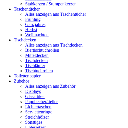
Stabkerzen / Stumpenkerzen
Taschentücher
Alles anzeigen aus Taschentücher
Frühling
Ganzjahres
Herbst
Weihnachten
Tischdecken
Alles anzeigen aus Tischdecken
Biertischtuchrollen
Mitteldecken
Tischdecken
Tischläufer
Tischtuchrollen
Toilettenpapier
Zubehör
Alles anzeigen aus Zubehör
Displays
Glasartikel
Pappbecher/-teller
Lichtertaschen
Serviettenringe
Streichhölzer
Sonstiges
Untersetzer