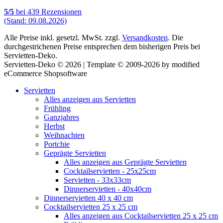
5
/
5
bei
439
Rezensionen
(Stand: 09.08.2026)
Alle Preise inkl. gesetzl. MwSt. zzgl.
Versandkosten
. Die
durchgestrichenen Preise entsprechen dem bisherigen Preis bei
Servietten-Deko.
Servietten-Deko © 2026 | Template © 2009-2026 by modified
eCommerce Shopsoftware
Servietten
Alles anzeigen aus Servietten
Frühling
Ganzjahres
Herbst
Weihnachten
Portchie
Geprägte Servietten
Alles anzeigen aus Geprägte Servietten
Cocktailservietten - 25x25cm
Servietten - 33x33cm
Dinnerservietten - 40x40cm
Dinnerservietten 40 x 40 cm
Cocktailservietten 25 x 25 cm
Alles anzeigen aus Cocktailservietten 25 x 25 cm