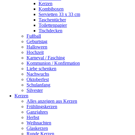
Kerzen
Kombiboxen
Servietten 33 x 33 cm
Taschentücher
Toilettenpapier
Tischdecken
Fußball
Geburtstag
Halloween
Hochzeit
Karneval / Fasching
Kommunion / Konfirmation
Liebe schenken
Nachwuchs
Oktoberfest
Schulanfang
Silvester
Kerzen
Alles anzeigen aus Kerzen
Frühlingskerzen
Ganzjahres
Herbst
Weihnachten
Glaskerzen
Runde Kerzen