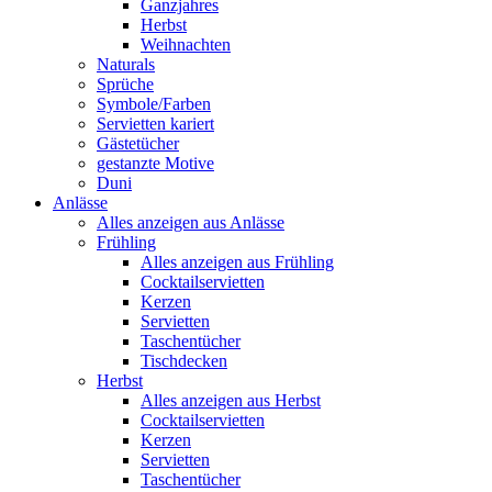
Ganzjahres
Herbst
Weihnachten
Naturals
Sprüche
Symbole/Farben
Servietten kariert
Gästetücher
gestanzte Motive
Duni
Anlässe
Alles anzeigen aus Anlässe
Frühling
Alles anzeigen aus Frühling
Cocktailservietten
Kerzen
Servietten
Taschentücher
Tischdecken
Herbst
Alles anzeigen aus Herbst
Cocktailservietten
Kerzen
Servietten
Taschentücher