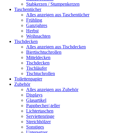
Stabkerzen / Stumpenkerzen
Taschentücher
Alles anzeigen aus Taschentücher
Frühling
Ganzjahres
Herbst
Weihnachten
Tischdecken
Alles anzeigen aus Tischdecken
Biertischtuchrollen
Mitteldecken
Tischdecken
Tischläufer
Tischtuchrollen
Toilettenpapier
Zubehör
Alles anzeigen aus Zubehör
Displays
Glasartikel
Pappbecher/-teller
Lichtertaschen
Serviettenringe
Streichhölzer
Sonstiges
Untersetzer