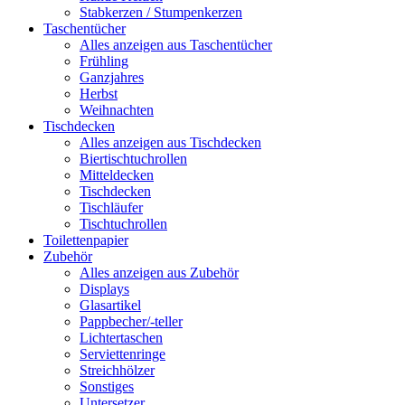
Stabkerzen / Stumpenkerzen
Taschentücher
Alles anzeigen aus Taschentücher
Frühling
Ganzjahres
Herbst
Weihnachten
Tischdecken
Alles anzeigen aus Tischdecken
Biertischtuchrollen
Mitteldecken
Tischdecken
Tischläufer
Tischtuchrollen
Toilettenpapier
Zubehör
Alles anzeigen aus Zubehör
Displays
Glasartikel
Pappbecher/-teller
Lichtertaschen
Serviettenringe
Streichhölzer
Sonstiges
Untersetzer