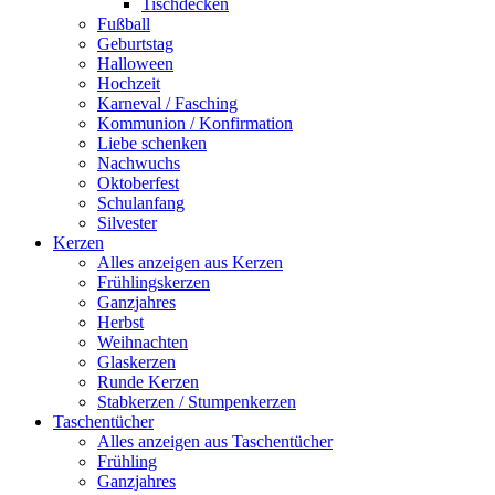
Tischdecken
Fußball
Geburtstag
Halloween
Hochzeit
Karneval / Fasching
Kommunion / Konfirmation
Liebe schenken
Nachwuchs
Oktoberfest
Schulanfang
Silvester
Kerzen
Alles anzeigen aus Kerzen
Frühlingskerzen
Ganzjahres
Herbst
Weihnachten
Glaskerzen
Runde Kerzen
Stabkerzen / Stumpenkerzen
Taschentücher
Alles anzeigen aus Taschentücher
Frühling
Ganzjahres