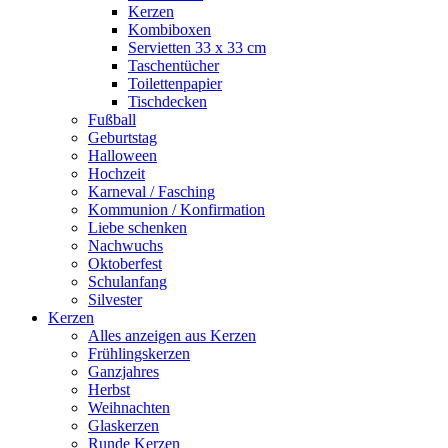
Kerzen
Kombiboxen
Servietten 33 x 33 cm
Taschentücher
Toilettenpapier
Tischdecken
Fußball
Geburtstag
Halloween
Hochzeit
Karneval / Fasching
Kommunion / Konfirmation
Liebe schenken
Nachwuchs
Oktoberfest
Schulanfang
Silvester
Kerzen
Alles anzeigen aus Kerzen
Frühlingskerzen
Ganzjahres
Herbst
Weihnachten
Glaskerzen
Runde Kerzen