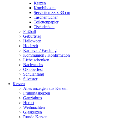
Kerzen
Kombiboxen
Servietten 33 x 33 cm
Taschentücher
Toilettenpapier
Tischdecken
Fußball
Geburtstag
Halloween
Hochzeit
Karneval / Fasching
Kommunion / Konfirmation
Liebe schenken
Nachwuchs
Oktoberfest
Schulanfang
Silvester
Kerzen
Alles anzeigen aus Kerzen
Frühlingskerzen
Ganzjahres
Herbst
Weihnachten
Glaskerzen
Runde Kerzen