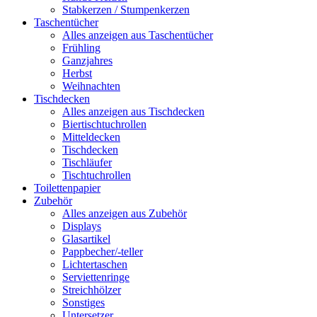
Stabkerzen / Stumpenkerzen
Taschentücher
Alles anzeigen aus Taschentücher
Frühling
Ganzjahres
Herbst
Weihnachten
Tischdecken
Alles anzeigen aus Tischdecken
Biertischtuchrollen
Mitteldecken
Tischdecken
Tischläufer
Tischtuchrollen
Toilettenpapier
Zubehör
Alles anzeigen aus Zubehör
Displays
Glasartikel
Pappbecher/-teller
Lichtertaschen
Serviettenringe
Streichhölzer
Sonstiges
Untersetzer