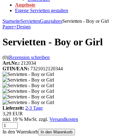
Angebote
Eigene Servietten gestalten
Startseite
Servietten
Ganzjahres
Servietten - Boy or Girl
Paper+Design
Servietten - Boy or Girl
(0)
|
Rezension schreiben
Art.Nr.:
212034
GTIN/EAN:
7321012120344
Lieferzeit:
2-3 Tage
3,29 EUR
inkl. 19 % MwSt. zzgl.
Versandkosten
In den Warenkorb
In den Warenkorb