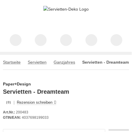
Startseite
Servietten
Ganzjahres
Servietten - Dreamteam
Paper+Design
Servietten - Dreamteam
|
Rezension schreiben
(0)
Art.Nr.:
200483
GTIN/EAN:
4037698199033