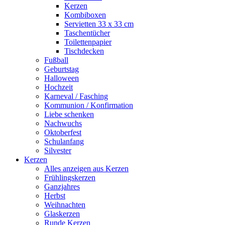
Kerzen
Kombiboxen
Servietten 33 x 33 cm
Taschentücher
Toilettenpapier
Tischdecken
Fußball
Geburtstag
Halloween
Hochzeit
Karneval / Fasching
Kommunion / Konfirmation
Liebe schenken
Nachwuchs
Oktoberfest
Schulanfang
Silvester
Kerzen
Alles anzeigen aus Kerzen
Frühlingskerzen
Ganzjahres
Herbst
Weihnachten
Glaskerzen
Runde Kerzen