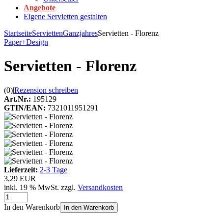
Angebote
Eigene Servietten gestalten
Startseite
Servietten
Ganzjahres
Servietten - Florenz
Paper+Design
Servietten - Florenz
(0)
|
Rezension schreiben
Art.Nr.:
195129
GTIN/EAN:
7321011951291
Lieferzeit:
2-3 Tage
3,29 EUR
inkl. 19 % MwSt. zzgl.
Versandkosten
In den Warenkorb
In den Warenkorb