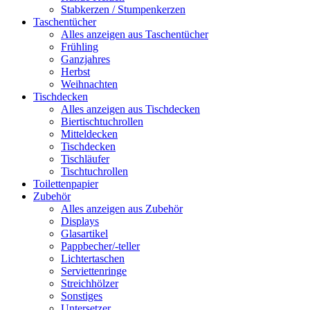
Stabkerzen / Stumpenkerzen
Taschentücher
Alles anzeigen aus Taschentücher
Frühling
Ganzjahres
Herbst
Weihnachten
Tischdecken
Alles anzeigen aus Tischdecken
Biertischtuchrollen
Mitteldecken
Tischdecken
Tischläufer
Tischtuchrollen
Toilettenpapier
Zubehör
Alles anzeigen aus Zubehör
Displays
Glasartikel
Pappbecher/-teller
Lichtertaschen
Serviettenringe
Streichhölzer
Sonstiges
Untersetzer