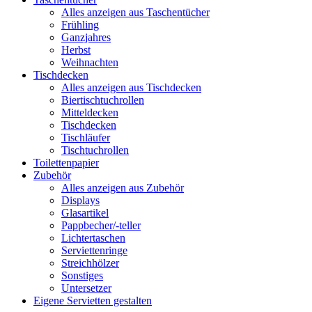
Alles anzeigen aus Taschentücher
Frühling
Ganzjahres
Herbst
Weihnachten
Tischdecken
Alles anzeigen aus Tischdecken
Biertischtuchrollen
Mitteldecken
Tischdecken
Tischläufer
Tischtuchrollen
Toilettenpapier
Zubehör
Alles anzeigen aus Zubehör
Displays
Glasartikel
Pappbecher/-teller
Lichtertaschen
Serviettenringe
Streichhölzer
Sonstiges
Untersetzer
Eigene Servietten gestalten