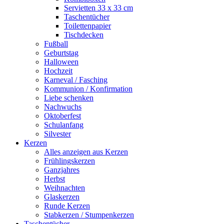
Servietten 33 x 33 cm
Taschentücher
Toilettenpapier
Tischdecken
Fußball
Geburtstag
Halloween
Hochzeit
Karneval / Fasching
Kommunion / Konfirmation
Liebe schenken
Nachwuchs
Oktoberfest
Schulanfang
Silvester
Kerzen
Alles anzeigen aus Kerzen
Frühlingskerzen
Ganzjahres
Herbst
Weihnachten
Glaskerzen
Runde Kerzen
Stabkerzen / Stumpenkerzen
Taschentücher