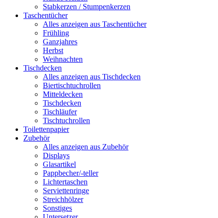
Stabkerzen / Stumpenkerzen
Taschentücher
Alles anzeigen aus Taschentücher
Frühling
Ganzjahres
Herbst
Weihnachten
Tischdecken
Alles anzeigen aus Tischdecken
Biertischtuchrollen
Mitteldecken
Tischdecken
Tischläufer
Tischtuchrollen
Toilettenpapier
Zubehör
Alles anzeigen aus Zubehör
Displays
Glasartikel
Pappbecher/-teller
Lichtertaschen
Serviettenringe
Streichhölzer
Sonstiges
Untersetzer