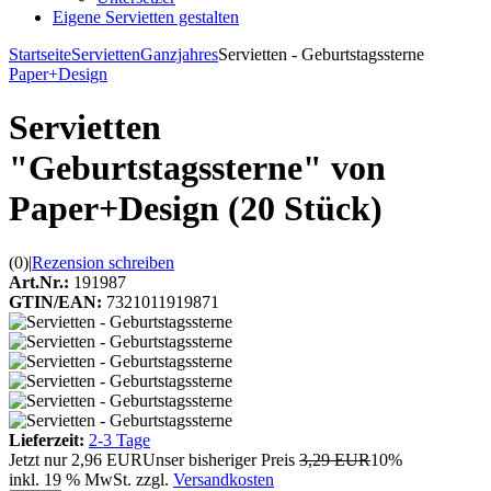
Eigene Servietten gestalten
Startseite
Servietten
Ganzjahres
Servietten - Geburtstagssterne
Paper+Design
Servietten
"Geburtstagssterne" von
Paper+Design (20 Stück)
(0)
|
Rezension schreiben
Art.Nr.:
191987
GTIN/EAN:
7321011919871
Lieferzeit:
2-3 Tage
Jetzt nur
2,96 EUR
Unser bisheriger Preis
3,29 EUR
10%
inkl. 19 % MwSt. zzgl.
Versandkosten