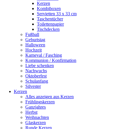
Kerzen
Kombiboxen
Servietten 33 x 33 cm
Taschentücher
Toilettenpapier
Tischdecken
Fußball
Geburtstag
Halloween
Hochzeit
Karneval / Fasching
Kommunion / Konfirmation
Liebe schenken
Nachwuchs
Oktoberfest
Schulanfang
Silvester
Kerzen
Alles anzeigen aus Kerzen
Frühlingskerzen
Ganzjahres
Herbst
Weihnachten
Glaskerzen
Runde Kerzen