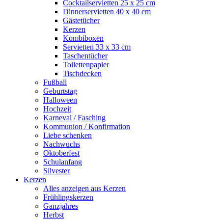
Cocktailservietten 25 x 25 cm
Dinnerservietten 40 x 40 cm
Gästetücher
Kerzen
Kombiboxen
Servietten 33 x 33 cm
Taschentücher
Toilettenpapier
Tischdecken
Fußball
Geburtstag
Halloween
Hochzeit
Karneval / Fasching
Kommunion / Konfirmation
Liebe schenken
Nachwuchs
Oktoberfest
Schulanfang
Silvester
Kerzen
Alles anzeigen aus Kerzen
Frühlingskerzen
Ganzjahres
Herbst