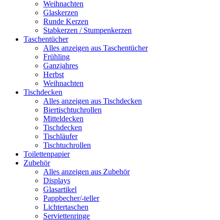
Weihnachten
Glaskerzen
Runde Kerzen
Stabkerzen / Stumpenkerzen
Taschentücher
Alles anzeigen aus Taschentücher
Frühling
Ganzjahres
Herbst
Weihnachten
Tischdecken
Alles anzeigen aus Tischdecken
Biertischtuchrollen
Mitteldecken
Tischdecken
Tischläufer
Tischtuchrollen
Toilettenpapier
Zubehör
Alles anzeigen aus Zubehör
Displays
Glasartikel
Pappbecher/-teller
Lichtertaschen
Serviettenringe