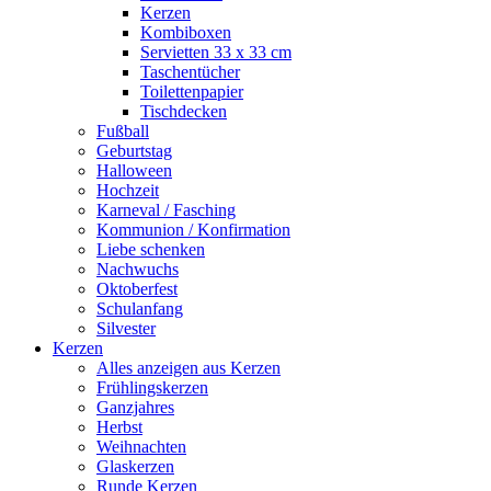
Kerzen
Kombiboxen
Servietten 33 x 33 cm
Taschentücher
Toilettenpapier
Tischdecken
Fußball
Geburtstag
Halloween
Hochzeit
Karneval / Fasching
Kommunion / Konfirmation
Liebe schenken
Nachwuchs
Oktoberfest
Schulanfang
Silvester
Kerzen
Alles anzeigen aus Kerzen
Frühlingskerzen
Ganzjahres
Herbst
Weihnachten
Glaskerzen
Runde Kerzen