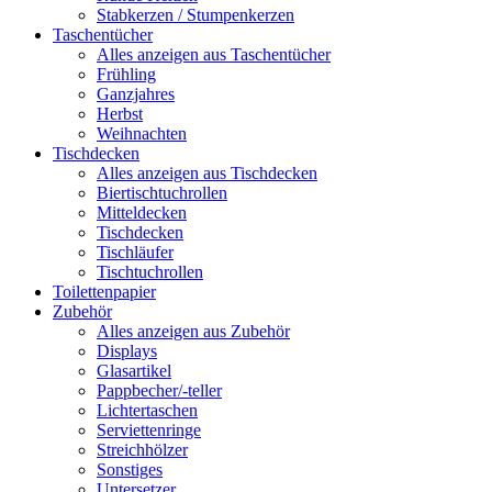
Stabkerzen / Stumpenkerzen
Taschentücher
Alles anzeigen aus Taschentücher
Frühling
Ganzjahres
Herbst
Weihnachten
Tischdecken
Alles anzeigen aus Tischdecken
Biertischtuchrollen
Mitteldecken
Tischdecken
Tischläufer
Tischtuchrollen
Toilettenpapier
Zubehör
Alles anzeigen aus Zubehör
Displays
Glasartikel
Pappbecher/-teller
Lichtertaschen
Serviettenringe
Streichhölzer
Sonstiges
Untersetzer