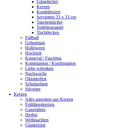
Gästetücher
Kerzen
Kombiboxen
Servietten 33 x 33 cm
Taschentücher
Toilettenpapier
Tischdecken
Fußball
Geburtstag
Halloween
Hochzeit
Karneval / Fasching
Kommunion / Konfirmation
Liebe schenken
Nachwuchs
Oktoberfest
Schulanfang
Silvester
Kerzen
Alles anzeigen aus Kerzen
Frühlingskerzen
Ganzjahres
Herbst
Weihnachten
Glaskerzen