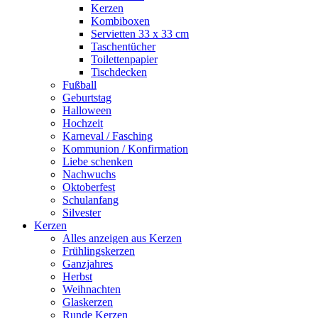
Kerzen
Kombiboxen
Servietten 33 x 33 cm
Taschentücher
Toilettenpapier
Tischdecken
Fußball
Geburtstag
Halloween
Hochzeit
Karneval / Fasching
Kommunion / Konfirmation
Liebe schenken
Nachwuchs
Oktoberfest
Schulanfang
Silvester
Kerzen
Alles anzeigen aus Kerzen
Frühlingskerzen
Ganzjahres
Herbst
Weihnachten
Glaskerzen
Runde Kerzen