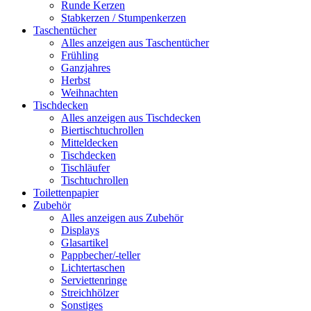
Runde Kerzen
Stabkerzen / Stumpenkerzen
Taschentücher
Alles anzeigen aus Taschentücher
Frühling
Ganzjahres
Herbst
Weihnachten
Tischdecken
Alles anzeigen aus Tischdecken
Biertischtuchrollen
Mitteldecken
Tischdecken
Tischläufer
Tischtuchrollen
Toilettenpapier
Zubehör
Alles anzeigen aus Zubehör
Displays
Glasartikel
Pappbecher/-teller
Lichtertaschen
Serviettenringe
Streichhölzer
Sonstiges