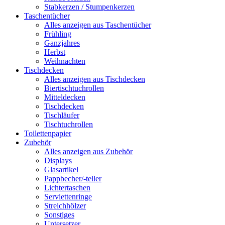
Stabkerzen / Stumpenkerzen
Taschentücher
Alles anzeigen aus Taschentücher
Frühling
Ganzjahres
Herbst
Weihnachten
Tischdecken
Alles anzeigen aus Tischdecken
Biertischtuchrollen
Mitteldecken
Tischdecken
Tischläufer
Tischtuchrollen
Toilettenpapier
Zubehör
Alles anzeigen aus Zubehör
Displays
Glasartikel
Pappbecher/-teller
Lichtertaschen
Serviettenringe
Streichhölzer
Sonstiges
Untersetzer