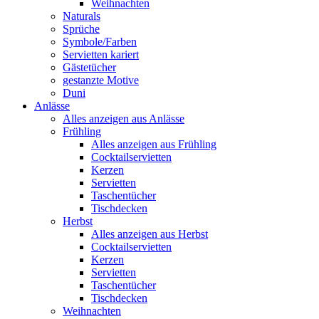
Weihnachten
Naturals
Sprüche
Symbole/Farben
Servietten kariert
Gästetücher
gestanzte Motive
Duni
Anlässe
Alles anzeigen aus Anlässe
Frühling
Alles anzeigen aus Frühling
Cocktailservietten
Kerzen
Servietten
Taschentücher
Tischdecken
Herbst
Alles anzeigen aus Herbst
Cocktailservietten
Kerzen
Servietten
Taschentücher
Tischdecken
Weihnachten