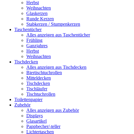
Herbst
Weihnachten
Glaskerzen
Runde Kerzen
Stabkerzen / Stumpenkerzen
Taschentücher
Alles anzeigen aus Taschentücher
Frühling
Ganzjahres
Herbst
Weihnachten
Tischdecken
Alles anzeigen aus Tischdecken
Biertischtuchrollen
Mitteldecken
Tischdecken
Tischläufer
Tischtuchrollen
Toilettenpapier
Zubehör
Alles anzeigen aus Zubehör
Displays
Glasartikel
Pappbecher/-teller
Lichtertaschen