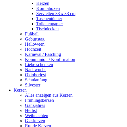
Kerzen
Kombiboxen
Servietten 33 x 33 cm
Taschentücher
Toilettenpapier
Tischdecken
Fußball
Geburtstag
Halloween
Hochzeit
Karneval / Fasching
Kommunion / Konfirmation
Liebe schenken
Nachwuchs
Oktoberfest
Schulanfang
Silvester
Kerzen
Alles anzeigen aus Kerzen
Frühlingskerzen
Ganzjahres
Herbst
Weihnachten
Glaskerzen
Runde Kerzen