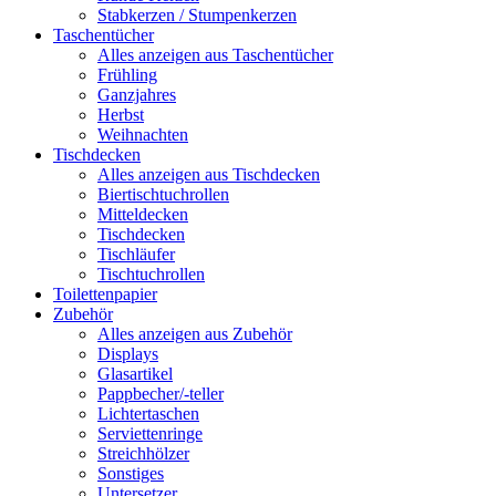
Stabkerzen / Stumpenkerzen
Taschentücher
Alles anzeigen aus Taschentücher
Frühling
Ganzjahres
Herbst
Weihnachten
Tischdecken
Alles anzeigen aus Tischdecken
Biertischtuchrollen
Mitteldecken
Tischdecken
Tischläufer
Tischtuchrollen
Toilettenpapier
Zubehör
Alles anzeigen aus Zubehör
Displays
Glasartikel
Pappbecher/-teller
Lichtertaschen
Serviettenringe
Streichhölzer
Sonstiges
Untersetzer