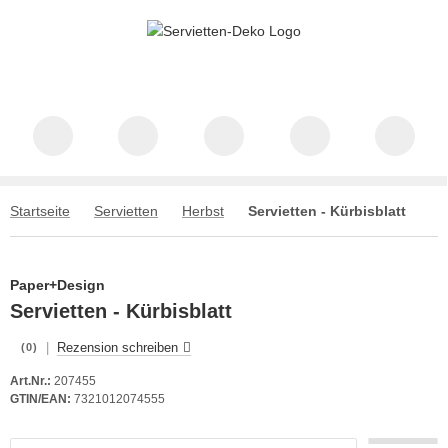
Startseite
Servietten
Herbst
Servietten - Kürbisblatt
Paper+Design
Servietten - Kürbisblatt
|
Rezension schreiben
(0)
Art.Nr.:
207455
GTIN/EAN:
7321012074555