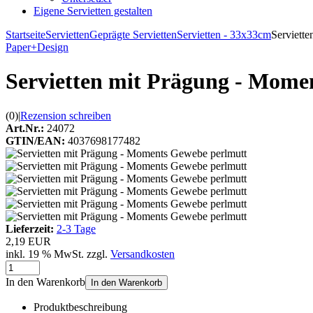
Eigene Servietten gestalten
Startseite
Servietten
Geprägte Servietten
Servietten - 33x33cm
Serviett
Paper+Design
Servietten mit Prägung - Mome
(0)
|
Rezension schreiben
Art.Nr.:
24072
GTIN/EAN:
4037698177482
Lieferzeit:
2-3 Tage
2,19 EUR
inkl. 19 % MwSt. zzgl.
Versandkosten
In den Warenkorb
In den Warenkorb
Produktbeschreibung