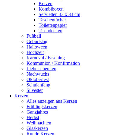
Kerzen
Kombiboxen
Servietten 33 x 33 cm
Taschentücher
Toilettenpapier
Tischdecken
Fußball
Geburtstag
Halloween
Hochzeit
Karneval / Fasching
Kommunion / Konfirmation
Liebe schenken
Nachwuchs
Oktoberfest
Schulanfang
Silvester
Kerzen
Alles anzeigen aus Kerzen
Frühlingskerzen
Ganzjahres
Herbst
Weihnachten
Glaskerzen
Runde Kerzen