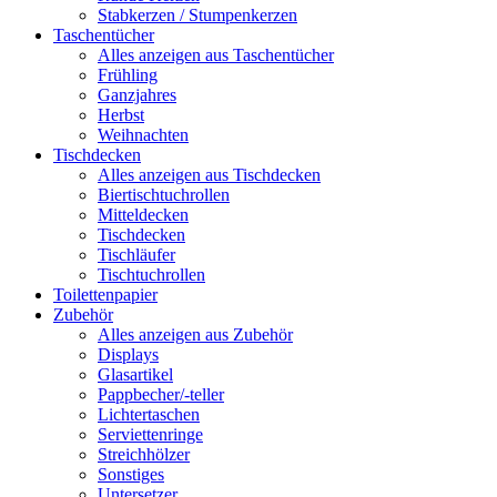
Stabkerzen / Stumpenkerzen
Taschentücher
Alles anzeigen aus Taschentücher
Frühling
Ganzjahres
Herbst
Weihnachten
Tischdecken
Alles anzeigen aus Tischdecken
Biertischtuchrollen
Mitteldecken
Tischdecken
Tischläufer
Tischtuchrollen
Toilettenpapier
Zubehör
Alles anzeigen aus Zubehör
Displays
Glasartikel
Pappbecher/-teller
Lichtertaschen
Serviettenringe
Streichhölzer
Sonstiges
Untersetzer