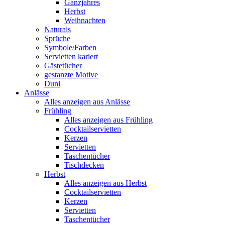
Ganzjahres
Herbst
Weihnachten
Naturals
Sprüche
Symbole/Farben
Servietten kariert
Gästetücher
gestanzte Motive
Duni
Anlässe
Alles anzeigen aus Anlässe
Frühling
Alles anzeigen aus Frühling
Cocktailservietten
Kerzen
Servietten
Taschentücher
Tischdecken
Herbst
Alles anzeigen aus Herbst
Cocktailservietten
Kerzen
Servietten
Taschentücher