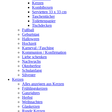
Kerzen
Kombiboxen
Servietten 33 x 33 cm
Taschentücher
Toilettenpapier
Tischdecken
Fußball
Geburtstag
Halloween
Hochzeit
Karneval / Fasching
Kommunion / Konfirmation
Liebe schenken
Nachwuchs
Oktoberfest
Schulanfang
Silvester
Kerzen
Alles anzeigen aus Kerzen
Frühlingskerzen
Ganzjahres
Herbst
Weihnachten
Glaskerzen
Runde Kerzen