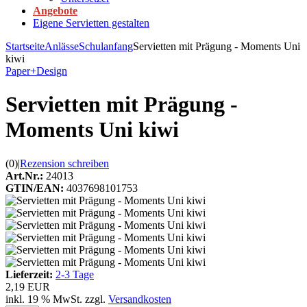
Angebote
Eigene Servietten gestalten
Startseite
Anlässe
Schulanfang
Servietten mit Prägung - Moments Uni
kiwi
Paper+Design
Servietten mit Prägung -
Moments Uni kiwi
(0)
|
Rezension schreiben
Art.Nr.:
24013
GTIN/EAN:
4037698101753
Lieferzeit:
2-3 Tage
2,19 EUR
inkl. 19 % MwSt. zzgl.
Versandkosten