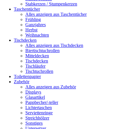
Stabkerzen / Stumpenkerzen
Taschentücher
Alles anzeigen aus Taschentücher
Frühling
Ganzjahres
Herbst
Weihnachten
Tischdecken
Alles anzeigen aus Tischdecken
Biertischtuchrollen
Mitteldecken
Tischdecken
Tischläufer
Tischtuchrollen
Toilettenpapier
Zubehör
Alles anzeigen aus Zubehör
Displays
Glasartikel
Pappbecher/-teller
Lichtertaschen
Serviettenringe
Streichhölzer
Sonstiges
Untersetzer