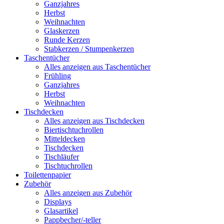
Ganzjahres
Herbst
Weihnachten
Glaskerzen
Runde Kerzen
Stabkerzen / Stumpenkerzen
Taschentücher
Alles anzeigen aus Taschentücher
Frühling
Ganzjahres
Herbst
Weihnachten
Tischdecken
Alles anzeigen aus Tischdecken
Biertischtuchrollen
Mitteldecken
Tischdecken
Tischläufer
Tischtuchrollen
Toilettenpapier
Zubehör
Alles anzeigen aus Zubehör
Displays
Glasartikel
Pappbecher/-teller