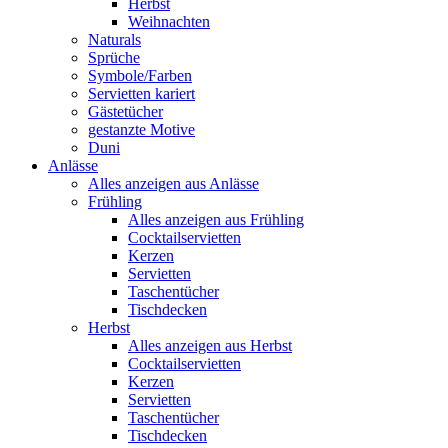
Herbst
Weihnachten
Naturals
Sprüche
Symbole/Farben
Servietten kariert
Gästetücher
gestanzte Motive
Duni
Anlässe
Alles anzeigen aus Anlässe
Frühling
Alles anzeigen aus Frühling
Cocktailservietten
Kerzen
Servietten
Taschentücher
Tischdecken
Herbst
Alles anzeigen aus Herbst
Cocktailservietten
Kerzen
Servietten
Taschentücher
Tischdecken