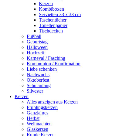
Kerzen
Kombiboxen
Servietten 33 x 33 cm
Taschentücher
Toilettenpapier
Tischdecken
Fußball
Geburtstag
Halloween
Hochzeit
Karneval / Fasching
Kommunion / Konfirmation
Liebe schenken
Nachwuchs
Oktoberfest
Schulanfang
Silvester
Kerzen
Alles anzeigen aus Kerzen
Frühlingskerzen
Ganzjahres
Herbst
Weihnachten
Glaskerzen
Runde Kerzen