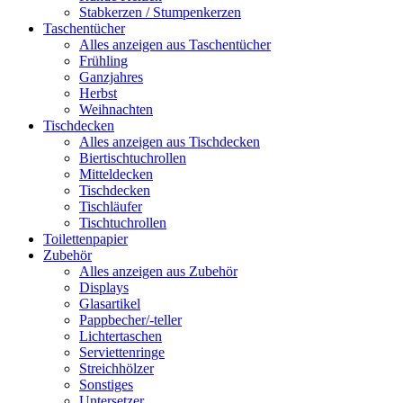
Stabkerzen / Stumpenkerzen
Taschentücher
Alles anzeigen aus Taschentücher
Frühling
Ganzjahres
Herbst
Weihnachten
Tischdecken
Alles anzeigen aus Tischdecken
Biertischtuchrollen
Mitteldecken
Tischdecken
Tischläufer
Tischtuchrollen
Toilettenpapier
Zubehör
Alles anzeigen aus Zubehör
Displays
Glasartikel
Pappbecher/-teller
Lichtertaschen
Serviettenringe
Streichhölzer
Sonstiges
Untersetzer