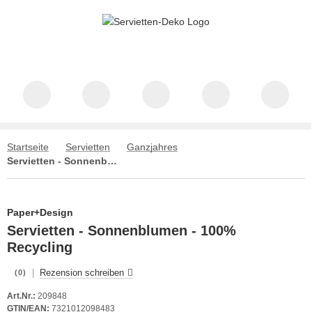
Startseite
Servietten
Ganzjahres
Servietten - Sonnenblumen - 100% Recycling
Paper+Design
Servietten - Sonnenblumen - 100%
Recycling
|
Rezension schreiben
(0)
Art.Nr.:
209848
GTIN/EAN:
7321012098483