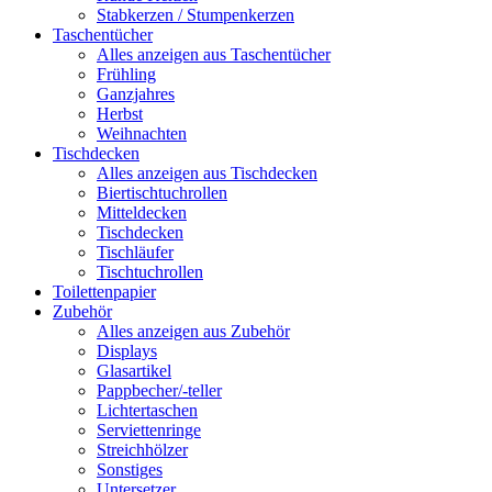
Stabkerzen / Stumpenkerzen
Taschentücher
Alles anzeigen aus Taschentücher
Frühling
Ganzjahres
Herbst
Weihnachten
Tischdecken
Alles anzeigen aus Tischdecken
Biertischtuchrollen
Mitteldecken
Tischdecken
Tischläufer
Tischtuchrollen
Toilettenpapier
Zubehör
Alles anzeigen aus Zubehör
Displays
Glasartikel
Pappbecher/-teller
Lichtertaschen
Serviettenringe
Streichhölzer
Sonstiges
Untersetzer