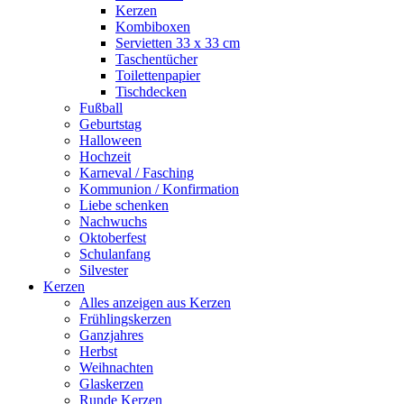
Kerzen
Kombiboxen
Servietten 33 x 33 cm
Taschentücher
Toilettenpapier
Tischdecken
Fußball
Geburtstag
Halloween
Hochzeit
Karneval / Fasching
Kommunion / Konfirmation
Liebe schenken
Nachwuchs
Oktoberfest
Schulanfang
Silvester
Kerzen
Alles anzeigen aus Kerzen
Frühlingskerzen
Ganzjahres
Herbst
Weihnachten
Glaskerzen
Runde Kerzen