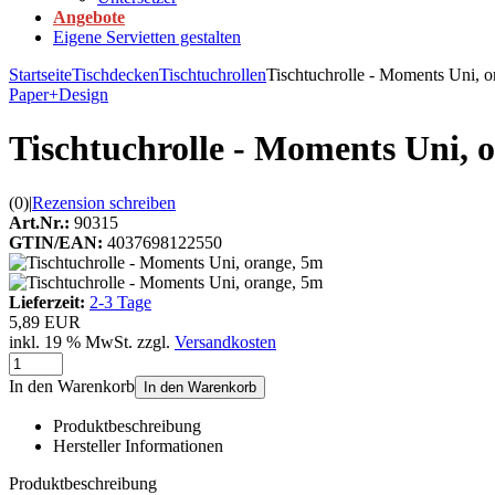
Angebote
Eigene Servietten gestalten
Startseite
Tischdecken
Tischtuchrollen
Tischtuchrolle - Moments Uni, 
Paper+Design
Tischtuchrolle - Moments Uni, 
(0)
|
Rezension schreiben
Art.Nr.:
90315
GTIN/EAN:
4037698122550
Lieferzeit:
2-3 Tage
5,89 EUR
inkl. 19 % MwSt. zzgl.
Versandkosten
In den Warenkorb
In den Warenkorb
Produktbeschreibung
Hersteller Informationen
Produktbeschreibung