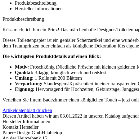
Produktbeschreibung
Hersteller Informationen
Produktbeschreibung
Küss mich, ich bin ein Prinz! Das märchenhafte Designer-Toilettenp
Dieses Toilettenpapier ist ein genialer Scherzartikel und eine wund
dem Traumprinzen oder einfach als königliche Dekoration fürs eigen
Die wichtigsten Produktdetails auf einen Blick:
Motiv:
Froschkönig (Niedliche Frösche mit kleinen goldenen 
Qualität:
3-lagig, königlich weich und reißfest
Umfang:
1 Rolle mit 200 Blättern
Verpackung:
Standesgemäß präsentiert in einer transparente
Eignung:
Hervorragend für Hochzeiten, Geburtstage, Jungges
Verleihen Sie Ihrem Badezimmer einen königlichen Touch – jetzt onli
Artikeldatenblatt drucken
Diesen Artikel haben wir am 03.01.2022 in unseren Katalog aufgen
Hersteller Informationen
Kontakt Hersteller
Paper+Design GmbH tabletop
An der Heinzebank 15