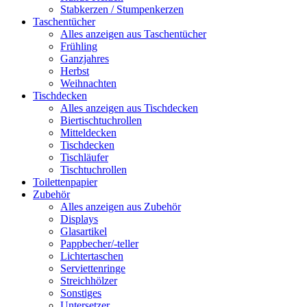
Stabkerzen / Stumpenkerzen
Taschentücher
Alles anzeigen aus Taschentücher
Frühling
Ganzjahres
Herbst
Weihnachten
Tischdecken
Alles anzeigen aus Tischdecken
Biertischtuchrollen
Mitteldecken
Tischdecken
Tischläufer
Tischtuchrollen
Toilettenpapier
Zubehör
Alles anzeigen aus Zubehör
Displays
Glasartikel
Pappbecher/-teller
Lichtertaschen
Serviettenringe
Streichhölzer
Sonstiges
Untersetzer