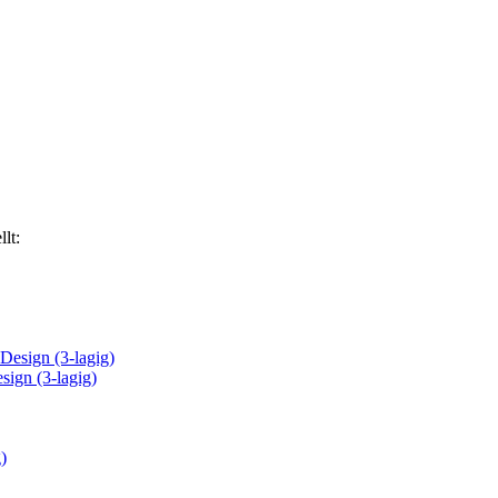
lt:
sign (3-lagig)