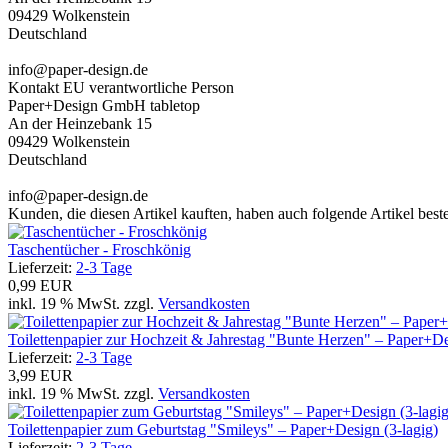
09429 Wolkenstein
Deutschland
info@paper-design.de
Kontakt EU verantwortliche Person
Paper+Design GmbH tabletop
An der Heinzebank 15
09429 Wolkenstein
Deutschland
info@paper-design.de
Kunden, die diesen Artikel kauften, haben auch folgende Artikel bestel
Taschentücher - Froschkönig
Lieferzeit:
2-3 Tage
0,99 EUR
inkl. 19 % MwSt. zzgl.
Versandkosten
Toilettenpapier zur Hochzeit & Jahrestag "Bunte Herzen" – Paper+De
Lieferzeit:
2-3 Tage
3,99 EUR
inkl. 19 % MwSt. zzgl.
Versandkosten
Toilettenpapier zum Geburtstag "Smileys" – Paper+Design (3-lagig)
Lieferzeit:
2-3 Tage