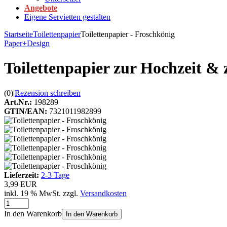
Angebote
Eigene Servietten gestalten
Startseite
Toilettenpapier
Toilettenpapier - Froschkönig
Paper+Design
Toilettenpapier zur Hochzeit &
(0)
|
Rezension schreiben
Art.Nr.:
198289
GTIN/EAN:
7321011982899
Lieferzeit:
2-3 Tage
3,99 EUR
inkl. 19 % MwSt. zzgl.
Versandkosten
In den Warenkorb
In den Warenkorb