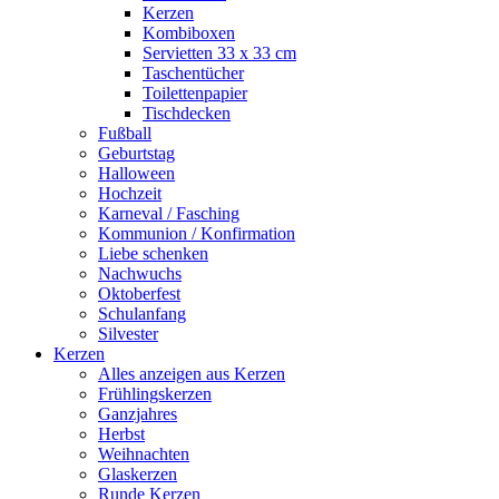
Kerzen
Kombiboxen
Servietten 33 x 33 cm
Taschentücher
Toilettenpapier
Tischdecken
Fußball
Geburtstag
Halloween
Hochzeit
Karneval / Fasching
Kommunion / Konfirmation
Liebe schenken
Nachwuchs
Oktoberfest
Schulanfang
Silvester
Kerzen
Alles anzeigen aus Kerzen
Frühlingskerzen
Ganzjahres
Herbst
Weihnachten
Glaskerzen
Runde Kerzen