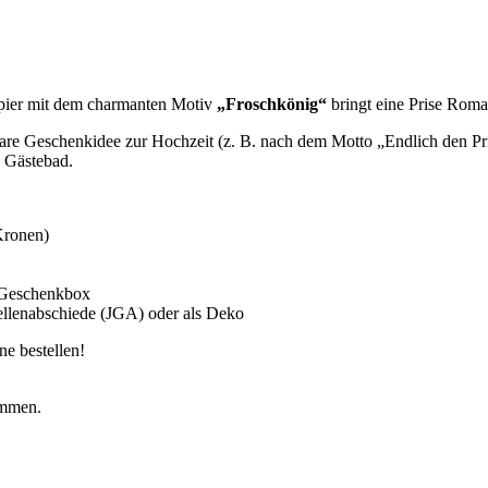
apier mit dem charmanten Motiv
„Froschkönig“
bringt eine Prise Roma
erbare Geschenkidee zur Hochzeit (z. B. nach dem Motto „Endlich den P
e Gästebad.
Kronen)
n Geschenkbox
ellenabschiede (JGA) oder als Deko
ne bestellen!
ommen.