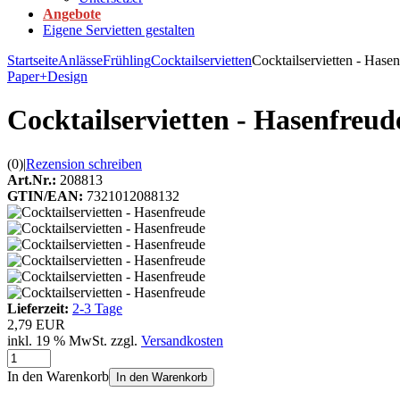
Angebote
Eigene Servietten gestalten
Startseite
Anlässe
Frühling
Cocktailservietten
Cocktailservietten - Hase
Paper+Design
Cocktailservietten - Hasenfreud
(0)
|
Rezension schreiben
Art.Nr.:
208813
GTIN/EAN:
7321012088132
Lieferzeit:
2-3 Tage
2,79 EUR
inkl. 19 % MwSt. zzgl.
Versandkosten
In den Warenkorb
In den Warenkorb