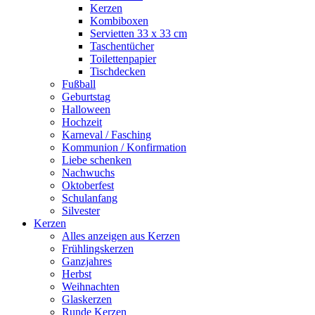
Kerzen
Kombiboxen
Servietten 33 x 33 cm
Taschentücher
Toilettenpapier
Tischdecken
Fußball
Geburtstag
Halloween
Hochzeit
Karneval / Fasching
Kommunion / Konfirmation
Liebe schenken
Nachwuchs
Oktoberfest
Schulanfang
Silvester
Kerzen
Alles anzeigen aus Kerzen
Frühlingskerzen
Ganzjahres
Herbst
Weihnachten
Glaskerzen
Runde Kerzen