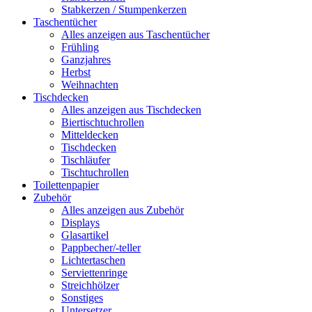
Stabkerzen / Stumpenkerzen
Taschentücher
Alles anzeigen aus Taschentücher
Frühling
Ganzjahres
Herbst
Weihnachten
Tischdecken
Alles anzeigen aus Tischdecken
Biertischtuchrollen
Mitteldecken
Tischdecken
Tischläufer
Tischtuchrollen
Toilettenpapier
Zubehör
Alles anzeigen aus Zubehör
Displays
Glasartikel
Pappbecher/-teller
Lichtertaschen
Serviettenringe
Streichhölzer
Sonstiges
Untersetzer