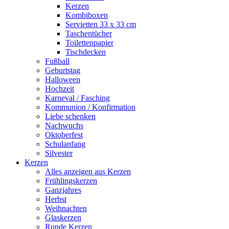
Kerzen
Kombiboxen
Servietten 33 x 33 cm
Taschentücher
Toilettenpapier
Tischdecken
Fußball
Geburtstag
Halloween
Hochzeit
Karneval / Fasching
Kommunion / Konfirmation
Liebe schenken
Nachwuchs
Oktoberfest
Schulanfang
Silvester
Kerzen
Alles anzeigen aus Kerzen
Frühlingskerzen
Ganzjahres
Herbst
Weihnachten
Glaskerzen
Runde Kerzen