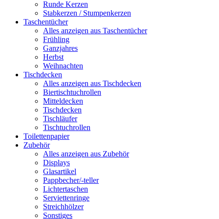
Runde Kerzen
Stabkerzen / Stumpenkerzen
Taschentücher
Alles anzeigen aus Taschentücher
Frühling
Ganzjahres
Herbst
Weihnachten
Tischdecken
Alles anzeigen aus Tischdecken
Biertischtuchrollen
Mitteldecken
Tischdecken
Tischläufer
Tischtuchrollen
Toilettenpapier
Zubehör
Alles anzeigen aus Zubehör
Displays
Glasartikel
Pappbecher/-teller
Lichtertaschen
Serviettenringe
Streichhölzer
Sonstiges