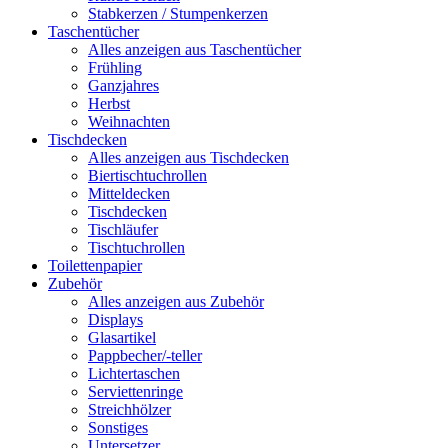
Stabkerzen / Stumpenkerzen
Taschentücher
Alles anzeigen aus Taschentücher
Frühling
Ganzjahres
Herbst
Weihnachten
Tischdecken
Alles anzeigen aus Tischdecken
Biertischtuchrollen
Mitteldecken
Tischdecken
Tischläufer
Tischtuchrollen
Toilettenpapier
Zubehör
Alles anzeigen aus Zubehör
Displays
Glasartikel
Pappbecher/-teller
Lichtertaschen
Serviettenringe
Streichhölzer
Sonstiges
Untersetzer