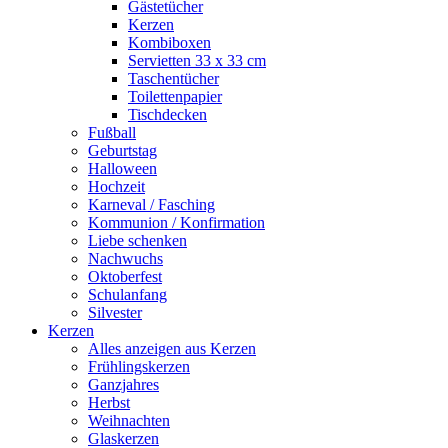
Gästetücher
Kerzen
Kombiboxen
Servietten 33 x 33 cm
Taschentücher
Toilettenpapier
Tischdecken
Fußball
Geburtstag
Halloween
Hochzeit
Karneval / Fasching
Kommunion / Konfirmation
Liebe schenken
Nachwuchs
Oktoberfest
Schulanfang
Silvester
Kerzen
Alles anzeigen aus Kerzen
Frühlingskerzen
Ganzjahres
Herbst
Weihnachten
Glaskerzen