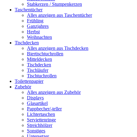
Stabkerzen / Stumpenkerzen
Taschentücher
Alles anzeigen aus Taschentücher
Frühling
Ganzjahres
Herbst
Weihnachten
Tischdecken
Alles anzeigen aus Tischdecken
Biertischtuchrollen
Mitteldecken
Tischdecken
Tischläufer
Tischtuchrollen
Toilettenpapier
Zubehör
Alles anzeigen aus Zubehör
Displays
Glasartikel
Pappbecher/-teller
Lichtertaschen
Serviettenringe
Streichhölzer
Sonstiges
Untersetzer