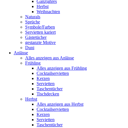
Ganzjahres
Herbst
Weihnachten
Naturals
Sprüche
Symbole/Farben
Servietten kariert
Gästetücher
gestanzte Motive
Duni
Anlässe
Alles anzeigen aus Anlässe
Frühling
Alles anzeigen aus Frühling
Cocktailservietten
Kerzen
Servietten
Taschentücher
Tischdecken
Herbst
Alles anzeigen aus Herbst
Cocktailservietten
Kerzen
Servietten
Taschentücher