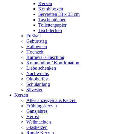
Kerzen
Kombiboxen
Servietten 33 x 33 cm
Taschentücher
Toilettenpapier
Tischdecken
Fußball
Geburtstag
Halloween
Hochzeit
Karneval / Fasching
Kommunion / Konfirmation
Liebe schenken
Nachwuchs
Oktoberfest
Schulanfang
Silvester
Kerzen
Alles anzeigen aus Kerzen
Frühlingskerzen
Ganzjahres
Herbst
Weihnachten
Glaskerzen
Runde Kerzen