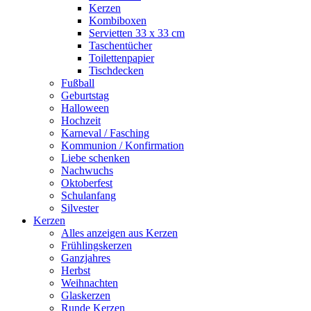
Kerzen
Kombiboxen
Servietten 33 x 33 cm
Taschentücher
Toilettenpapier
Tischdecken
Fußball
Geburtstag
Halloween
Hochzeit
Karneval / Fasching
Kommunion / Konfirmation
Liebe schenken
Nachwuchs
Oktoberfest
Schulanfang
Silvester
Kerzen
Alles anzeigen aus Kerzen
Frühlingskerzen
Ganzjahres
Herbst
Weihnachten
Glaskerzen
Runde Kerzen