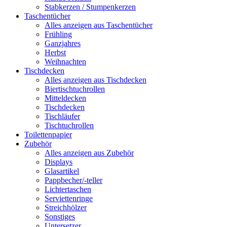
Stabkerzen / Stumpenkerzen
Taschentücher
Alles anzeigen aus Taschentücher
Frühling
Ganzjahres
Herbst
Weihnachten
Tischdecken
Alles anzeigen aus Tischdecken
Biertischtuchrollen
Mitteldecken
Tischdecken
Tischläufer
Tischtuchrollen
Toilettenpapier
Zubehör
Alles anzeigen aus Zubehör
Displays
Glasartikel
Pappbecher/-teller
Lichtertaschen
Serviettenringe
Streichhölzer
Sonstiges
Untersetzer