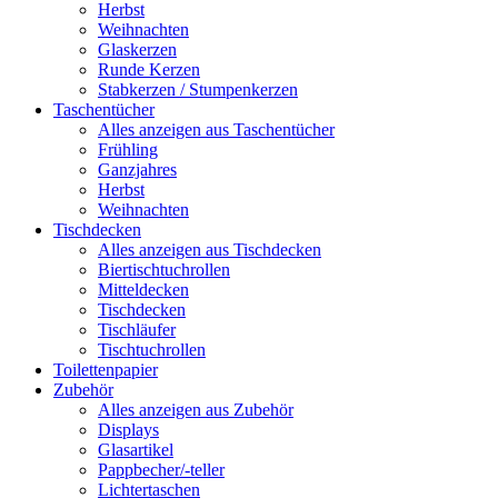
Herbst
Weihnachten
Glaskerzen
Runde Kerzen
Stabkerzen / Stumpenkerzen
Taschentücher
Alles anzeigen aus Taschentücher
Frühling
Ganzjahres
Herbst
Weihnachten
Tischdecken
Alles anzeigen aus Tischdecken
Biertischtuchrollen
Mitteldecken
Tischdecken
Tischläufer
Tischtuchrollen
Toilettenpapier
Zubehör
Alles anzeigen aus Zubehör
Displays
Glasartikel
Pappbecher/-teller
Lichtertaschen