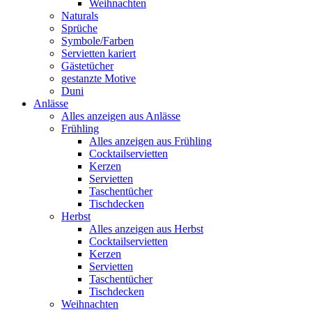
Weihnachten
Naturals
Sprüche
Symbole/Farben
Servietten kariert
Gästetücher
gestanzte Motive
Duni
Anlässe
Alles anzeigen aus Anlässe
Frühling
Alles anzeigen aus Frühling
Cocktailservietten
Kerzen
Servietten
Taschentücher
Tischdecken
Herbst
Alles anzeigen aus Herbst
Cocktailservietten
Kerzen
Servietten
Taschentücher
Tischdecken
Weihnachten